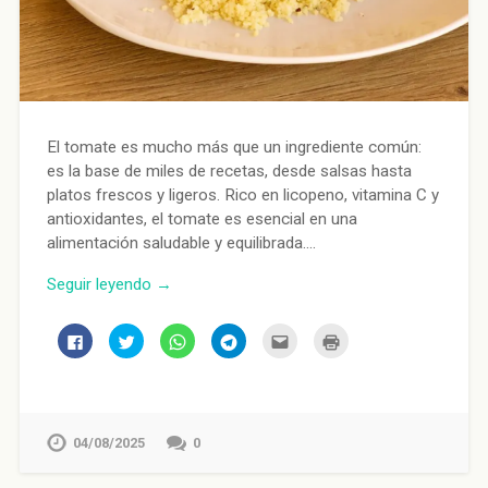
El tomate es mucho más que un ingrediente común:
es la base de miles de recetas, desde salsas hasta
platos frescos y ligeros. Rico en licopeno, vitamina C y
antioxidantes, el tomate es esencial en una
alimentación saludable y equilibrada….
Seguir leyendo →
Haz
Haz
Haz
Haz
Haz
Haz
clic
clic
clic
clic
clic
clic
para
para
para
para
para
para
compartir
compartir
compartir
compartir
enviar
imprimir
en
en
en
en
por
(Se
Facebook
Twitter
WhatsApp
Telegram
correo
abre
(Se
(Se
(Se
(Se
electrónico
en
abre
abre
abre
abre
a
una
en
en
en
en
un
ventana
04/08/2025
0
una
una
una
una
amigo
nueva)
ventana
ventana
ventana
ventana
(Se
nueva)
nueva)
nueva)
nueva)
abre