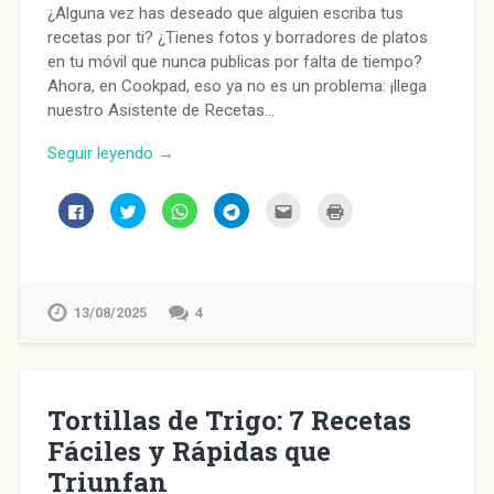
¿Alguna vez has deseado que alguien escriba tus
recetas por ti? ¿Tienes fotos y borradores de platos
en tu móvil que nunca publicas por falta de tiempo?
Ahora, en Cookpad, eso ya no es un problema: ¡llega
nuestro Asistente de Recetas…
Seguir leyendo →
Haz
Haz
Haz
Haz
Haz
Haz
clic
clic
clic
clic
clic
clic
para
para
para
para
para
para
compartir
compartir
compartir
compartir
enviar
imprimir
en
en
en
en
por
(Se
Facebook
Twitter
WhatsApp
Telegram
correo
abre
(Se
(Se
(Se
(Se
electrónico
en
abre
abre
abre
abre
a
una
en
en
en
en
un
ventana
13/08/2025
4
una
una
una
una
amigo
nueva)
ventana
ventana
ventana
ventana
(Se
nueva)
nueva)
nueva)
nueva)
abre
en
una
ventana
nueva)
Tortillas de Trigo: 7 Recetas
Fáciles y Rápidas que
Triunfan