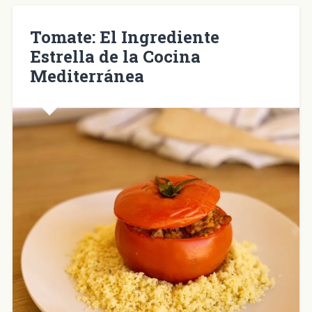
en
una
ventana
nueva)
Tomate: El Ingrediente
Estrella de la Cocina
Mediterránea