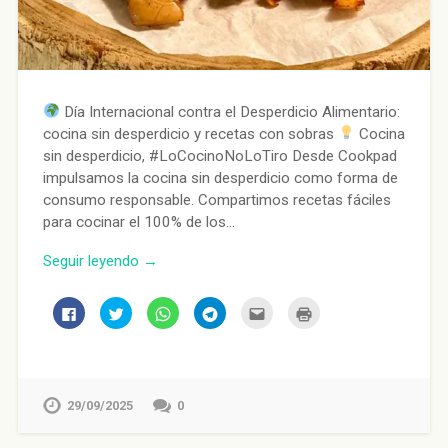
Día Internacional contra el Desperdicio Alimentario:
cocina sin desperdicio y recetas con sobras
Cocina
sin desperdicio, #LoCocinoNoLoTiro Desde Cookpad
impulsamos la cocina sin desperdicio como forma de
consumo responsable. Compartimos recetas fáciles
para cocinar el 100% de los…
Seguir leyendo →
Haz
Haz
Haz
Haz
Haz
Haz
clic
clic
clic
clic
clic
clic
para
para
para
para
para
para
compartir
compartir
compartir
compartir
enviar
imprimir
en
en
en
en
por
(Se
Facebook
Twitter
WhatsApp
Telegram
correo
abre
(Se
(Se
(Se
(Se
electrónico
en
abre
abre
abre
abre
a
una
en
en
en
en
un
ventana
29/09/2025
0
una
una
una
una
amigo
nueva)
ventana
ventana
ventana
ventana
(Se
nueva)
nueva)
nueva)
nueva)
abre