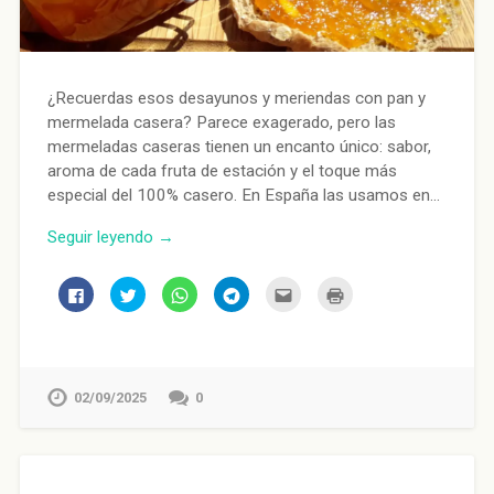
¿Recuerdas esos desayunos y meriendas con pan y
mermelada casera? Parece exagerado, pero las
mermeladas caseras tienen un encanto único: sabor,
aroma de cada fruta de estación y el toque más
especial del 100% casero. En España las usamos en…
Seguir leyendo →
Haz
Haz
Haz
Haz
Haz
Haz
clic
clic
clic
clic
clic
clic
para
para
para
para
para
para
compartir
compartir
compartir
compartir
enviar
imprimir
en
en
en
en
por
(Se
Facebook
Twitter
WhatsApp
Telegram
correo
abre
(Se
(Se
(Se
(Se
electrónico
en
abre
abre
abre
abre
a
una
en
en
en
en
un
ventana
02/09/2025
0
una
una
una
una
amigo
nueva)
ventana
ventana
ventana
ventana
(Se
nueva)
nueva)
nueva)
nueva)
abre
en
una
ventana
nueva)