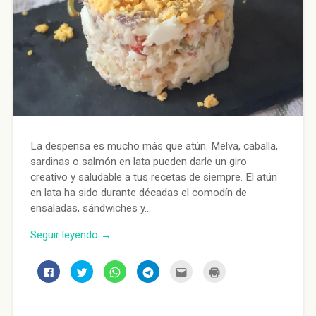
La despensa es mucho más que atún. Melva, caballa,
sardinas o salmón en lata pueden darle un giro
creativo y saludable a tus recetas de siempre. El atún
en lata ha sido durante décadas el comodín de
ensaladas, sándwiches y…
Seguir leyendo →
Haz
Haz
Haz
Haz
Haz
Haz
clic
clic
clic
clic
clic
clic
para
para
para
para
para
para
compartir
compartir
compartir
compartir
enviar
imprimir
en
en
en
en
por
(Se
Facebook
Twitter
WhatsApp
Telegram
correo
abre