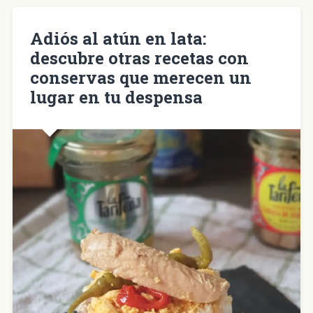
en
una
ventana
nueva)
Adiós al atún en lata:
descubre otras recetas con
conservas que merecen un
lugar en tu despensa