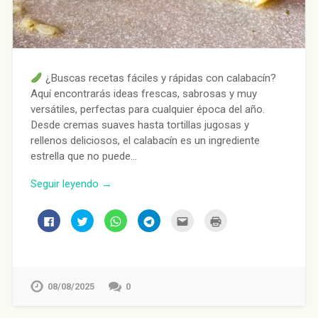
¿Buscas recetas fáciles y rápidas con calabacín?
Aquí encontrarás ideas frescas, sabrosas y muy
versátiles, perfectas para cualquier época del año.
Desde cremas suaves hasta tortillas jugosas y
rellenos deliciosos, el calabacín es un ingrediente
estrella que no puede…
Seguir leyendo →
Haz
Haz
Haz
Haz
Haz
Haz
clic
clic
clic
clic
clic
clic
para
para
para
para
para
para
compartir
compartir
compartir
compartir
enviar
imprimir
en
en
en
en
por
(Se
Facebook
Twitter
WhatsApp
Telegram
correo
abre
(Se
(Se
(Se
(Se
electrónico
en
abre
abre
abre
abre
a
una
en
en
en
en
un
ventana
08/08/2025
0
una
una
una
una
amigo
nueva)
ventana
ventana
ventana
ventana
(Se
nueva)
nueva)
nueva)
nueva)
abre