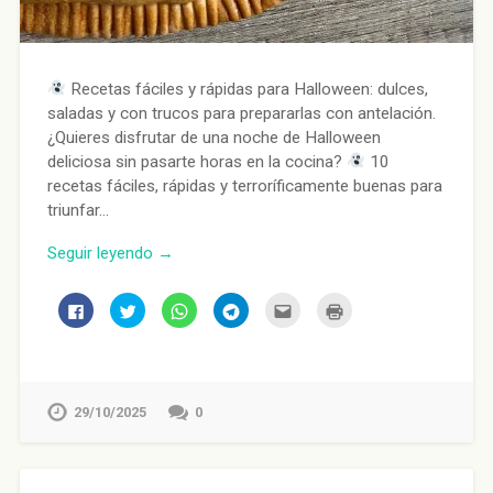
Recetas fáciles y rápidas para Halloween: dulces,
saladas y con trucos para prepararlas con antelación.
¿Quieres disfrutar de una noche de Halloween
deliciosa sin pasarte horas en la cocina?
10
recetas fáciles, rápidas y terroríficamente buenas para
triunfar…
Seguir leyendo →
Haz
Haz
Haz
Haz
Haz
Haz
clic
clic
clic
clic
clic
clic
para
para
para
para
para
para
compartir
compartir
compartir
compartir
enviar
imprimir
en
en
en
en
por
(Se
Facebook
Twitter
WhatsApp
Telegram
correo
abre
(Se
(Se
(Se
(Se
electrónico
en
abre
abre
abre
abre
a
una
en
en
en
en
un
ventana
29/10/2025
0
una
una
una
una
amigo
nueva)
ventana
ventana
ventana
ventana
(Se
nueva)
nueva)
nueva)
nueva)
abre
en
una
ventana