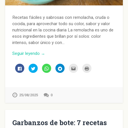
Recetas fáciles y sabrosas con remolacha, cruda o
cocida, para aprovechar todo su color, sabor y valor
nutricional en la cocina diaria La remolacha es uno de
esos ingredientes que brillan por sí solos: color
intenso, sabor único y con…
Seguir leyendo →
Haz
Haz
Haz
Haz
Haz
Haz
clic
clic
clic
clic
clic
clic
para
para
para
para
para
para
compartir
compartir
compartir
compartir
enviar
imprimir
en
en
en
en
por
(Se
Facebook
Twitter
WhatsApp
Telegram
correo
abre
(Se
(Se
(Se
(Se
electrónico
en
abre
abre
abre
abre
a
una
en
en
en
en
un
ventana
25/08/2025
0
una
una
una
una
amigo
nueva)
ventana
ventana
ventana
ventana
(Se
nueva)
nueva)
nueva)
nueva)
abre
en
una
ventana
nueva)
Garbanzos de bote: 7 recetas