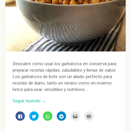
Descubre cómo usar los garbanzos en conserva para
preparar recetas rápidas, saludables y llenas de sabor.
Los garbanzos de bote son un aliado perfecto para
recetas de diario, tanto en verano como en invierno:
listos para usar, versátiles y nutritivos….
Seguir leyendo →
Haz
Haz
Haz
Haz
Haz
Haz
clic
clic
clic
clic
clic
clic
para
para
para
para
para
para
compartir
compartir
compartir
compartir
enviar
imprimir
en
en
en
en
por
(Se