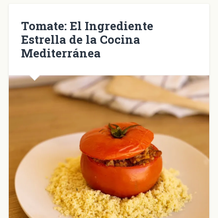
en
una
ventana
nueva)
Tomate: El Ingrediente
Estrella de la Cocina
Mediterránea