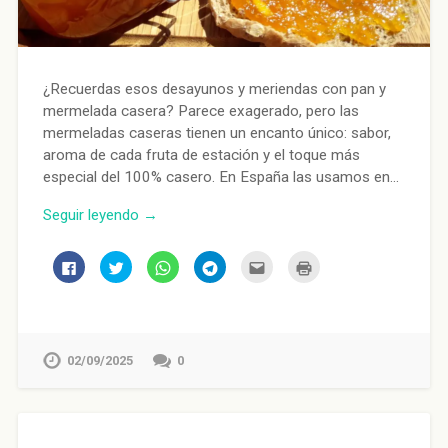
¿Recuerdas esos desayunos y meriendas con pan y
mermelada casera? Parece exagerado, pero las
mermeladas caseras tienen un encanto único: sabor,
aroma de cada fruta de estación y el toque más
especial del 100% casero. En España las usamos en…
Seguir leyendo →
Haz
Haz
Haz
Haz
Haz
Haz
clic
clic
clic
clic
clic
clic
para
para
para
para
para
para
compartir
compartir
compartir
compartir
enviar
imprimir
en
en
en
en
por
(Se
Facebook
Twitter
WhatsApp
Telegram
correo
abre
(Se
(Se
(Se
(Se
electrónico
en
abre
abre
abre
abre
a
una
en
en
en
en
un
ventana
02/09/2025
0
una
una
una
una
amigo
nueva)
ventana
ventana
ventana
ventana
(Se
nueva)
nueva)
nueva)
nueva)
abre
en
una
ventana
nueva)