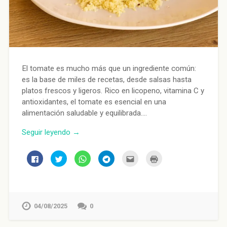
El tomate es mucho más que un ingrediente común:
es la base de miles de recetas, desde salsas hasta
platos frescos y ligeros. Rico en licopeno, vitamina C y
antioxidantes, el tomate es esencial en una
alimentación saludable y equilibrada….
Seguir leyendo →
Haz
Haz
Haz
Haz
Haz
Haz
clic
clic
clic
clic
clic
clic
para
para
para
para
para
para
compartir
compartir
compartir
compartir
enviar
imprimir
en
en
en
en
por
(Se
Facebook
Twitter
WhatsApp
Telegram
correo
abre
(Se
(Se
(Se
(Se
electrónico
en
abre
abre
abre
abre
a
una
en
en
en
en
un
ventana
04/08/2025
0
una
una
una
una
amigo
nueva)
ventana
ventana
ventana
ventana
(Se
nueva)
nueva)
nueva)
nueva)
abre