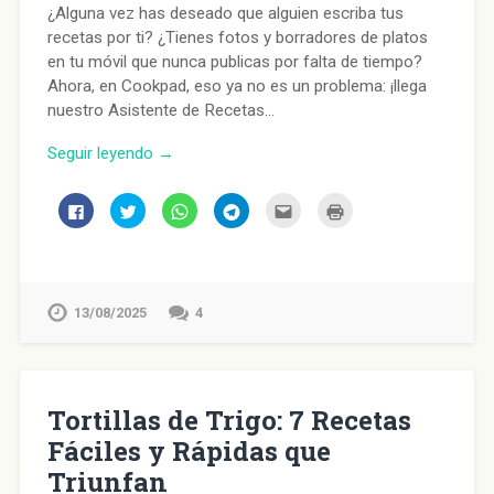
¿Alguna vez has deseado que alguien escriba tus
recetas por ti? ¿Tienes fotos y borradores de platos
en tu móvil que nunca publicas por falta de tiempo?
Ahora, en Cookpad, eso ya no es un problema: ¡llega
nuestro Asistente de Recetas…
Seguir leyendo →
Haz
Haz
Haz
Haz
Haz
Haz
clic
clic
clic
clic
clic
clic
para
para
para
para
para
para
compartir
compartir
compartir
compartir
enviar
imprimir
en
en
en
en
por
(Se
Facebook
Twitter
WhatsApp
Telegram
correo
abre
(Se
(Se
(Se
(Se
electrónico
en
abre
abre
abre
abre
a
una
en
en
en
en
un
ventana
13/08/2025
4
una
una
una
una
amigo
nueva)
ventana
ventana
ventana
ventana
(Se
nueva)
nueva)
nueva)
nueva)
abre
en
una
ventana
nueva)
Tortillas de Trigo: 7 Recetas
Fáciles y Rápidas que
Triunfan