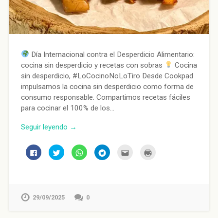
Día Internacional contra el Desperdicio Alimentario:
cocina sin desperdicio y recetas con sobras
Cocina
sin desperdicio, #LoCocinoNoLoTiro Desde Cookpad
impulsamos la cocina sin desperdicio como forma de
consumo responsable. Compartimos recetas fáciles
para cocinar el 100% de los…
Seguir leyendo →
Haz
Haz
Haz
Haz
Haz
Haz
clic
clic
clic
clic
clic
clic
para
para
para
para
para
para
compartir
compartir
compartir
compartir
enviar
imprimir
en
en
en
en
por
(Se
Facebook
Twitter
WhatsApp
Telegram
correo
abre
(Se
(Se
(Se
(Se
electrónico
en
abre
abre
abre
abre
a
una
en
en
en
en
un
ventana
29/09/2025
0
una
una
una
una
amigo
nueva)
ventana
ventana
ventana
ventana
(Se
nueva)
nueva)
nueva)
nueva)
abre