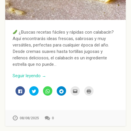
¿Buscas recetas fáciles y rápidas con calabacín?
Aquí encontrarás ideas frescas, sabrosas y muy
versátiles, perfectas para cualquier época del año.
Desde cremas suaves hasta tortillas jugosas y
rellenos deliciosos, el calabacín es un ingrediente
estrella que no puede…
Seguir leyendo →
Haz
Haz
Haz
Haz
Haz
Haz
clic
clic
clic
clic
clic
clic
para
para
para
para
para
para
compartir
compartir
compartir
compartir
enviar
imprimir
en
en
en
en
por
(Se
Facebook
Twitter
WhatsApp
Telegram
correo
abre
(Se
(Se
(Se
(Se
electrónico
en
abre
abre
abre
abre
a
una
en
en
en
en
un
ventana
08/08/2025
0
una
una
una
una
amigo
nueva)
ventana
ventana
ventana
ventana
(Se
nueva)
nueva)
nueva)
nueva)
abre