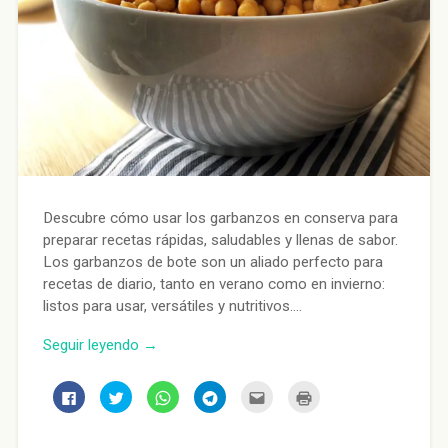
Descubre cómo usar los garbanzos en conserva para
preparar recetas rápidas, saludables y llenas de sabor.
Los garbanzos de bote son un aliado perfecto para
recetas de diario, tanto en verano como en invierno:
listos para usar, versátiles y nutritivos….
Seguir leyendo →
Haz
Haz
Haz
Haz
Haz
Haz
clic
clic
clic
clic
clic
clic
para
para
para
para
para
para
compartir
compartir
compartir
compartir
enviar
imprimir
en
en
en
en
por
(Se