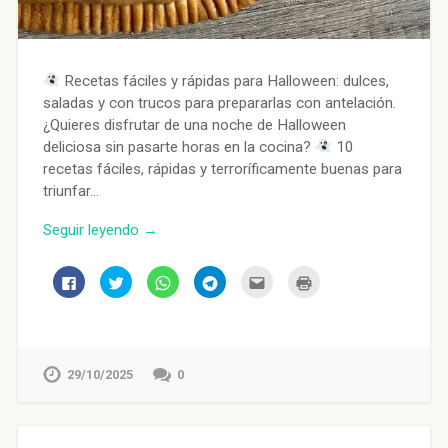
Recetas fáciles y rápidas para Halloween: dulces,
saladas y con trucos para prepararlas con antelación.
¿Quieres disfrutar de una noche de Halloween
deliciosa sin pasarte horas en la cocina?
10
recetas fáciles, rápidas y terroríficamente buenas para
triunfar…
Seguir leyendo →
Haz
Haz
Haz
Haz
Haz
Haz
clic
clic
clic
clic
clic
clic
para
para
para
para
para
para
compartir
compartir
compartir
compartir
enviar
imprimir
en
en
en
en
por
(Se
Facebook
Twitter
WhatsApp
Telegram
correo
abre
(Se
(Se
(Se
(Se
electrónico
en
abre
abre
abre
abre
a
una
en
en
en
en
un
ventana
29/10/2025
0
una
una
una
una
amigo
nueva)
ventana
ventana
ventana
ventana
(Se
nueva)
nueva)
nueva)
nueva)
abre
en
una
ventana