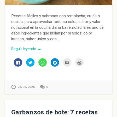
Recetas fáciles y sabrosas con remolacha, cruda o
cocida, para aprovechar todo su color, sabor y valor
nutricional en la cocina diaria La remolacha es uno de
esos ingredientes que brillan por sí solos: color
intenso, sabor único y con…
Seguir leyendo →
Haz
Haz
Haz
Haz
Haz
Haz
clic
clic
clic
clic
clic
clic
para
para
para
para
para
para
compartir
compartir
compartir
compartir
enviar
imprimir
en
en
en
en
por
(Se
Facebook
Twitter
WhatsApp
Telegram
correo
abre
(Se
(Se
(Se
(Se
electrónico
en
abre
abre
abre
abre
a
una
en
en
en
en
un
ventana
25/08/2025
0
una
una
una
una
amigo
nueva)
ventana
ventana
ventana
ventana
(Se
nueva)
nueva)
nueva)
nueva)
abre
en
una
ventana
nueva)
Garbanzos de bote: 7 recetas