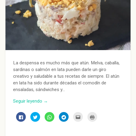
La despensa es mucho más que atún. Melva, caballa,
sardinas o salmón en lata pueden darle un giro
creativo y saludable a tus recetas de siempre. El atún
en lata ha sido durante décadas el comodín de
ensaladas, sándwiches y…
Seguir leyendo →
Haz
Haz
Haz
Haz
Haz
Haz
clic
clic
clic
clic
clic
clic
para
para
para
para
para
para
compartir
compartir
compartir
compartir
enviar
imprimir
en
en
en
en
por
(Se
Facebook
Twitter
WhatsApp
Telegram
correo
abre