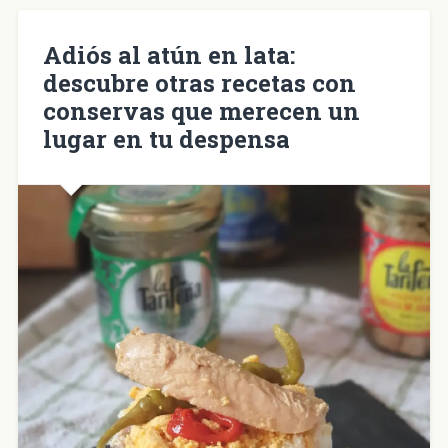
en
una
ventana
nueva)
Adiós al atún en lata:
descubre otras recetas con
conservas que merecen un
lugar en tu despensa